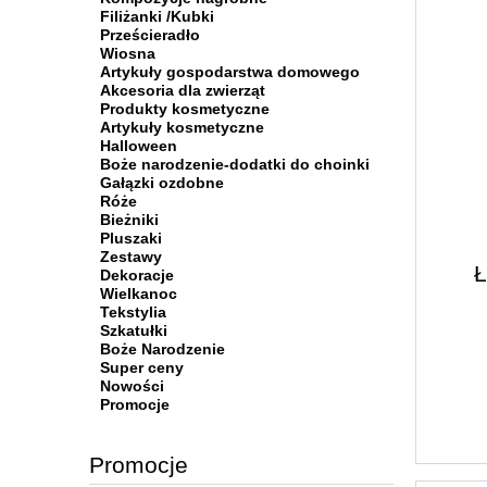
Filiżanki /Kubki
Prześcieradło
Wiosna
Artykuły gospodarstwa domowego
Akcesoria dla zwierząt
Produkty kosmetyczne
Artykuły kosmetyczne
Halloween
Boże narodzenie-dodatki do choinki
Gałązki ozdobne
Róże
Bieżniki
Pluszaki
Zestawy
Ł
Dekoracje
Wielkanoc
Tekstylia
Szkatułki
Boże Narodzenie
Super ceny
Nowości
Promocje
Promocje