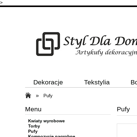
>
Dekoracje
Tekstylia
B
»
Pufy
Menu
Pufy
Kwiaty wyrobowe
Torby
Pufy
Kompozycje nagrobne