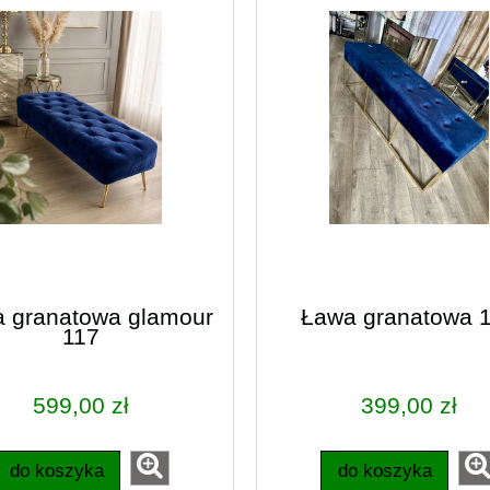
 granatowa glamour
Ława granatowa 
117
a metalowa srebrna
Figurka jeż z grzybkiem 
12
599,00 zł
399,00 zł
6,00 zł
18,00 zł
do koszyka
do koszyka
10,00 zł
21,00 zł
regularna:
Cena regularna: