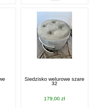
20,00 zł
Najniższa cena:
Najniższa cen
do koszyka
do ko
we
Siedzisko welurowe szare
32
179,00 zł