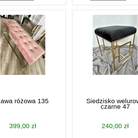
10,00 zł
21,00 zł
ższa cena:
Najniższa cena:
do koszyka
do koszyka
Ława różowa 135
Siedzisko weluro
czarne 47
399,00 zł
240,00 zł